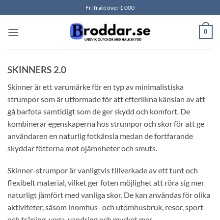
Skip
Fri frakt över 1 000
to
content
0
SKINNERS 2.0
Skinner är ett varumärke för en typ av minimalistiska
strumpor som är utformade för att efterlikna känslan av att
gå barfota samtidigt som de ger skydd och komfort. De
kombinerar egenskaperna hos strumpor och skor för att ge
användaren en naturlig fotkänsla medan de fortfarande
skyddar fötterna mot ojämnheter och smuts.
Skinner-strumpor är vanligtvis tillverkade av ett tunt och
flexibelt material, vilket ger foten möjlighet att röra sig mer
naturligt jämfört med vanliga skor. De kan användas för olika
aktiviteter, såsom inomhus- och utomhusbruk, resor, sport
och träning, yoga, vandring och mycket mer.